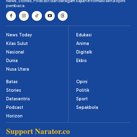
News, Stories, Podcast dan beragam sajian informasi serta opini
pembaca.
News Today
Edukasi
Kilas Sulut
Anima
Nasional
Digitalk
Dunia
Ekbis
Nusa Utara
Batas
Opini
Stories
Politik
Datasentris
Sport
Podcast
Sepakbola
Horizon
Support Narator.co