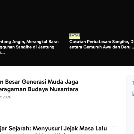
BATAS
tang Angin, Merangkul Bara:
Catatan Perbatasan: Sangihe, D
gguhan Sangihe di Jantung
antara Gemuruh Awu dan Deru...
...
an Besar Generasi Muda Jaga
eragaman Budaya Nusantara
t 2026
jar Sejarah: Menyusuri Jejak Masa Lalu