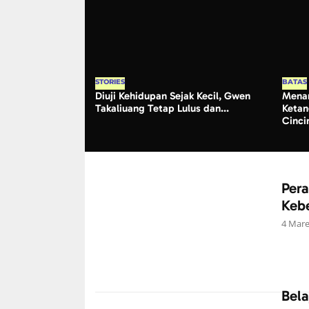
STORIES
BATAS
Diuji Kehidupan Sejak Kecil, Gwen
Menan
Takaliuang Tetap Lulus dan...
Ketan
Cincin
Per
Keb
4 Mare
Bela