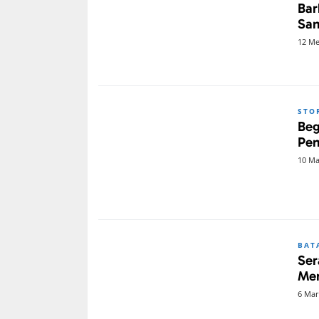
Bar
San
12 Me
STO
Beg
Pen
10 Ma
BAT
Ser
Mer
6 Mar