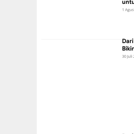
unt
1 Agus
Dar
Biki
30 Juli