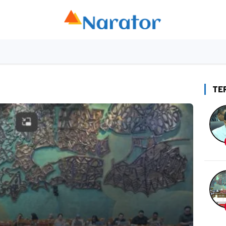
as
Datasentris
Edupedia
Horizon
Ekbis
Op
TE