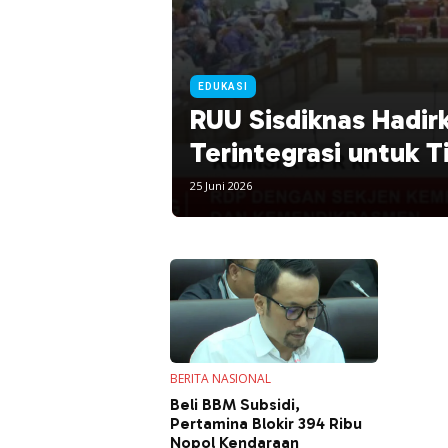
EDUKASI
RUU Sisdiknas Hadir
Terintegrasi untuk 
25 Juni 2026
BERITA NASIONAL
Beli BBM Subsidi,
Pertamina Blokir 394 Ribu
Nopol Kendaraan