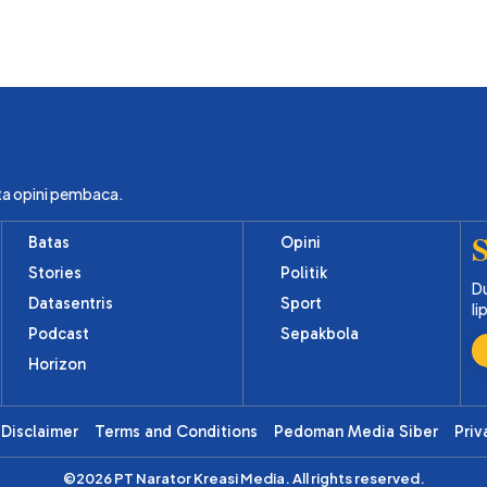
ta opini pembaca.
S
Batas
Opini
Stories
Politik
Du
Datasentris
Sport
li
Podcast
Sepakbola
Horizon
Disclaimer
Terms and Conditions
Pedoman Media Siber
Priv
©2026 PT Narator Kreasi Media. All rights reserved.