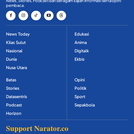
News, Stories, Podcast dan beragam sajian informasi serta opini
pembaca.
News Today
Edukasi
Kilas Sulut
Anima
Nasional
Digitalk
Dunia
Ekbis
Nusa Utara
Batas
Opini
Stories
Politik
Datasentris
Sport
Podcast
Sepakbola
Horizon
Support Narator.co