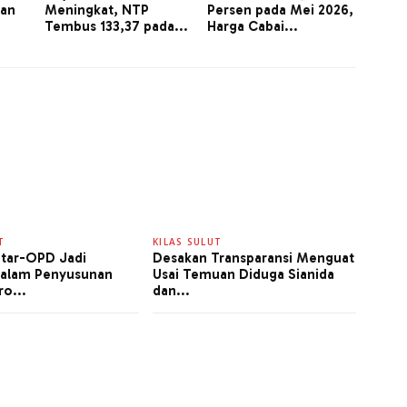
ian
Meningkat, NTP
Persen pada Mei 2026,
Tembus 133,37 pada...
Harga Cabai...
T
KILAS SULUT
ntar-OPD Jadi
Desakan Transparansi Menguat
dalam Penyusunan
Usai Temuan Diduga Sianida
ro...
dan...