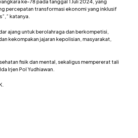
ayangkara ke-78 pada tanggal 1 Juli 2024, yang
g percepatan transformasi ekonomi yang inklusif
s”,” katanya.
edar ajang untuk berolahraga dan berkompetisi,
dan kekompakan jajaran kepolisian, masyarakat,
sehatan fisik dan mental, sekaligus mempererat tali
lda Irjen Pol Yudhiawan.
K.