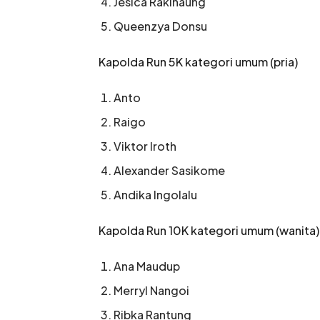
Jesica Rakinaung
Queenzya Donsu
Kapolda Run 5K kategori umum (pria)
Anto
Raigo
Viktor Iroth
Alexander Sasikome
Andika Ingolalu
Kapolda Run 10K kategori umum (wanita)
Ana Maudup
Merryl Nangoi
Ribka Rantung