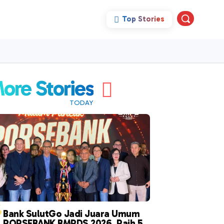
Top Stories
pini
Politik
More
ore Stories
TODAY
“
Bank SulutGo Jadi Juara Umum
PORSEBANK BMPDS 2026, Raih 5