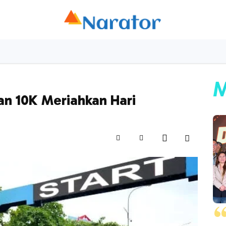
as
Datasentris
Edupedia
Horizon
Ekbis
O
M
an 10K Meriahkan Hari