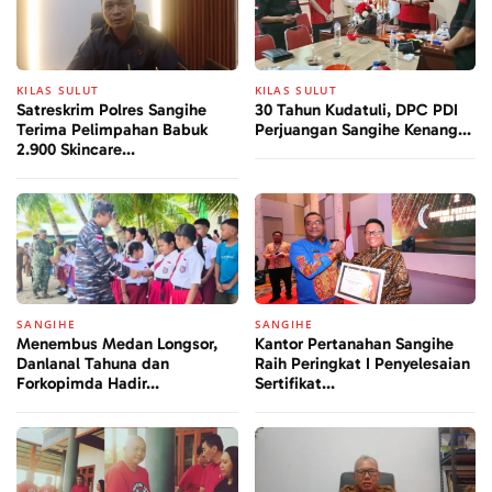
KILAS SULUT
KILAS SULUT
Satreskrim Polres Sangihe
30 Tahun Kudatuli, DPC PDI
Terima Pelimpahan Babuk
Perjuangan Sangihe Kenang...
2.900 Skincare...
SANGIHE
SANGIHE
Menembus Medan Longsor,
Kantor Pertanahan Sangihe
Danlanal Tahuna dan
Raih Peringkat I Penyelesaian
Forkopimda Hadir...
Sertifikat...