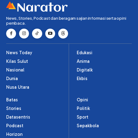
News, Stories, Podcast dan beragam sajian informasi serta opini
pembaca.
News Today
Edukasi
Kilas Sulut
Anima
Nasional
Digitalk
Dunia
Ekbis
Nusa Utara
Batas
Opini
Stories
Politik
Datasentris
Sport
Podcast
Sepakbola
Horizon