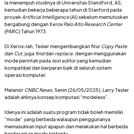
Ia menempuh studinya di Universitas Standford, AS,
kemudian bekerja beberapa tahun di Stanford pada
proyek
Artificial Intelligence
(AI) sebelum memutuskan
bergabung dengan X
erox Palo Alto Research Center
(PARC) Tahun 1973.
Di Xerox-lah, Tesler mengembangkan fitur
Copy Paste
dan
Cut
, juga
find
dan
replace
, dengan menggunakan
mode perintah pada
text editor
yang kemudian
kompatibel dan berperan baik di seluruh sistem
operasi komputer.
Melansir
CNBC News
, Senin (26/05/2025), Larry Tesler
adalah ahlinya konsep komputasi “modeless”.
Idenya ini adalah suatu program tidak boleh memiliki
“mode” yang berbeda walaupun penggunanya
memasukkan input apapun dan melakukan hal berbeda
berdasarkan mode tertentu.