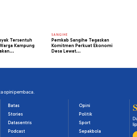
SANGIHE
nyak Tersentuh
Pemkab Sangihe Tegaskan
 Warga Kampung
Komitmen Perkuat Ekonomi
akan...
Desa Lewat...
ta opini pembaca.
S
Batas
Opini
Stories
Politik
Du
Datasentris
Sport
li
Podcast
Sepakbola