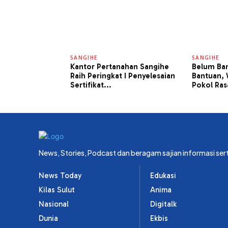
SANGIHE
SANGIHE
Kantor Pertanahan Sangihe
Belum Ba
Raih Peringkat I Penyelesaian
Bantuan,
Sertifikat...
Pokol Ras
News, Stories, Podcast dan beragam sajian informasi ser
News Today
Edukasi
Kilas Sulut
Anima
Nasional
Digitalk
Dunia
Ekbis