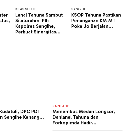
KILAS SULUT
SANGIHE
hter
Lanal Tahuna Sambut
KSOP Tahuna Pastikan
stus,
Silaturahmi Plh
Penanganan KM MT
Kapolres Sangihe,
Poka Jo Berjalan...
Perkuat Sinergitas...
T
SANGIHE
Kudatuli, DPC PDI
Menembus Medan Longsor,
n Sangihe Kenang...
Danlanal Tahuna dan
Forkopimda Hadir...