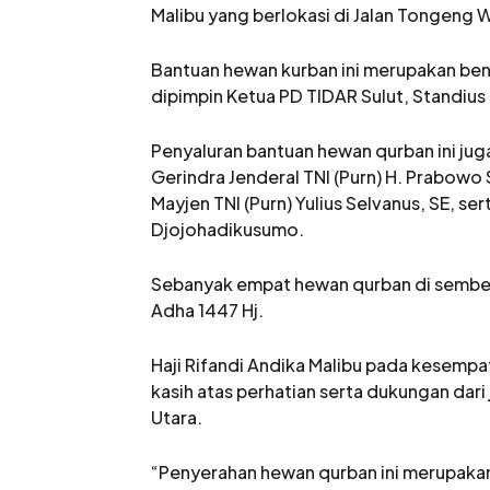
Malibu yang berlokasi di Jalan Tongeng 
Bantuan hewan kurban ini merupakan ben
dipimpin Ketua PD TIDAR Sulut, Standius 
Penyaluran bantuan hewan qurban ini ju
Gerindra Jenderal TNI (Purn) H. Prabowo
Mayjen TNI (Purn) Yulius Selvanus, SE, s
Djojohadikusumo.
Sebanyak empat hewan qurban di sembeli
Adha 1447 Hj.
Haji Rifandi Andika Malibu pada kesemp
kasih atas perhatian serta dukungan dari
Utara.
“Penyerahan hewan qurban ini merupakan