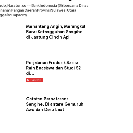
do, Narator.co -- Bank Indonesia (BI) bersama Dinas
hanan Pangan Daerah Provinsi Sulawesi Utara
gelar Capacity...
Menantang Angin, Merangkul
Bara: Ketangguhan Sangihe
di Jantung Cincin Api
Perjalanan Frederik Sarira
Raih Beasiswa dan Studi S2
di...
STORIES
Catatan Perbatasan:
Sangihe, Di antara Gemuruh
Awu dan Deru Laut