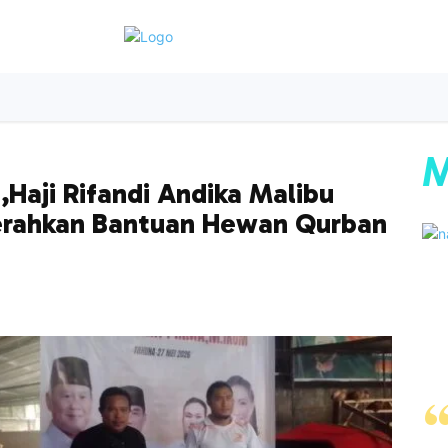
as
Datasentris
Edupedia
Horizon
Ekbis
O
M
Haji Rifandi Andika Malibu
Serahkan Bantuan Hewan Qurban