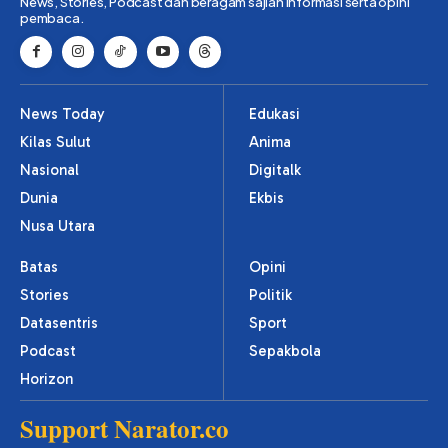
News, Stories, Podcast dan beragam sajian informasi serta opini
pembaca.
News Today
Edukasi
Kilas Sulut
Anima
Nasional
Digitalk
Dunia
Ekbis
Nusa Utara
Batas
Opini
Stories
Politik
Datasentris
Sport
Podcast
Sepakbola
Horizon
Support Narator.co