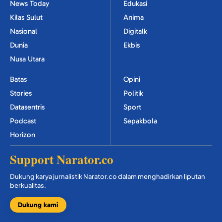
News Today
Edukasi
Kilas Sulut
Anima
Nasional
Digitalk
Dunia
Ekbis
Nusa Utara
Batas
Opini
Stories
Politik
Datasentris
Sport
Podcast
Sepakbola
Horizon
Support Narator.co
Dukung karya jurnalistik Narator.co dalam menghadirkan liputan
berkualitas.
Dukung kami