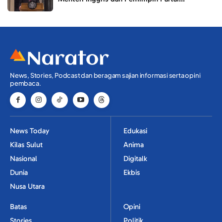
News, Stories, Podcast dan beragam sajian informasi serta opini
pembaca.
News Today
Edukasi
Kilas Sulut
Anima
Nasional
Digitalk
Dunia
Ekbis
Nusa Utara
Batas
Opini
Stories
Politik